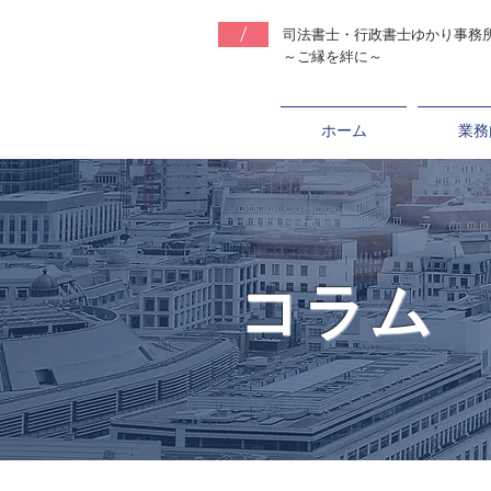
/
司法書士・行政書士ゆ
かり事務
～ご縁を絆に～
ホーム
業務
コラム