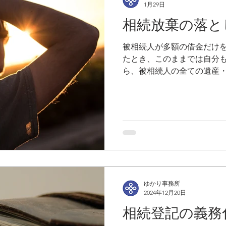
1月29日
相続放棄の落と
被相続人が多額の借金だけ
たとき、このままでは自分
ら、被相続人の全ての遺産
という場合には、相続人は
ることになります。 相続放棄の申述には期限があり、原
則として自己のために相続
され、その期間は「熟慮期
諸々を検討し、まさに熟慮
ゆかり事務所
2024年12月20日
相続登記の義務