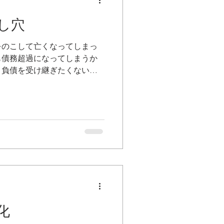
し穴
をのこして亡くなってしまっ
も債務超過になってしまうか
・負債を受け継ぎたくない、
相続放棄という方法を検討す
開始を知った時から３か月と
間」と呼ばれます。その間に
を重ねる必要があります。
化