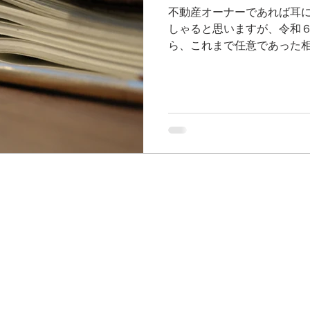
不動産オーナーであれば耳
しゃると思いますが、令和
ら、これまで任意であった
ています。相続開始から一
申請がなされていないと、
課される可能性がある旨が
相続登記義務化の背景や、
かについて簡単にご紹介し
続登記とは、土地・建物等
際に、その不動産の名義を
（相続人）に変更する手続
よる所有権（または持分）移
登記が義務化となった背景
の土地が増えています。所
記が行われないなどの理由
も所有者が分からない土地
所在が不明で連絡がつかな
始しても、登記申請は任意