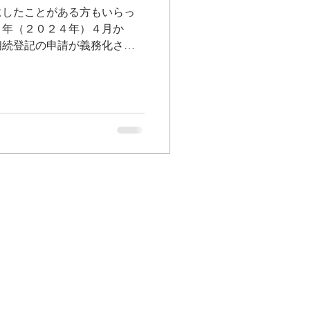
にしたことがある方もいらっ
６年（２０２４年）４月か
相続登記の申請が義務化され
定の年数を経ても相続登記の
１０万円以下の過料の制裁が
法定されています。今回は、
義務化に際して何が変わるの
たいと思います。 なお、相
不動産の所有者が亡くなった
、当該不動産を承継した方
のことで、正式には「相続に
転登記」といいます。 相続
 近年、全国的に所有者不明
有者不明の土地とは、相続登
により不動産の登記簿を見て
や、所有者は分かってもその
い土地のことです。相続が開
であったことから、相続登記