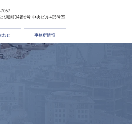
-7067
北嶺町34番6号 中央ビル405号室
合わせ
事務所情報