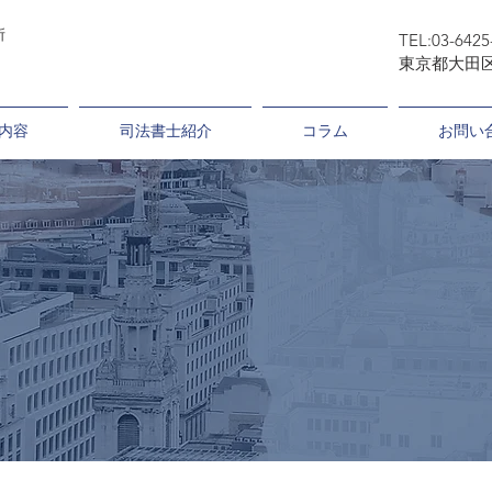
司法書士ゆかり事務所
所
TEL:03-6425
東京都大田区
内容
司法書士紹介
コラム
お問い