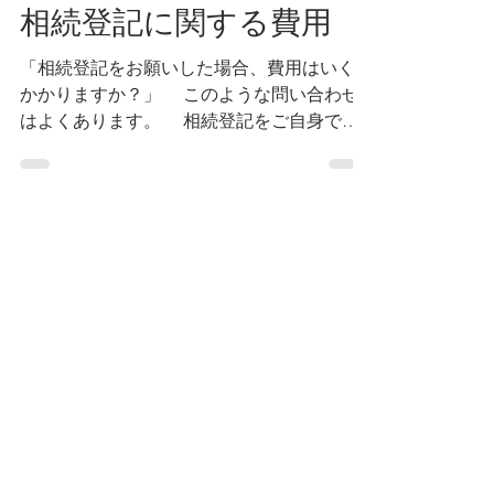
ゆかり事務所
2024年11月7日
相続登記に関する費用
「相続登記をお願いした場合、費用はいくら
かかりますか？」 このような問い合わせ
はよくあります。 相続登記をご自身でや
ってみようか、それとも司法書士にお願いし
ようかを検討する際、それにかかる費用が分
からないと検討しようがないですよね。た
だ、相続登記にいくらかかるかは各案件によ
り千差万別ですので、ある程度の情報や資料
がないと、相続登記にいくらかかるのか、そ