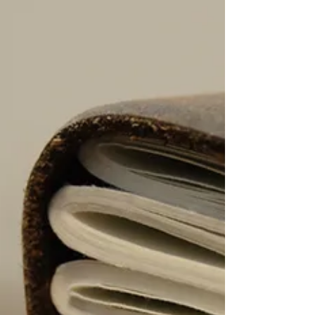
申告を行わなければなりません。また、被相
続人が不動産を所有していた場合は、3年以
内を目安に相続登記を申請しなければなりま
せん。遺産分割協議を行わず、そのまま放っ
ておくと、さまざまな不都合が生じるおそれ
があります。 遺産分割協議の重要性 遺産分
割協議は、相続人全員が納得できる形で遺産
を分けるための大切なプロセスです。この協
議を通じて、相続人はそれぞれの意見や希望
を出し合い、合意に達することが求められま
す。特に、相続財産が多岐にわたる場合や、
相続人同士の関係が複雑な場合は、協議が難
航することもあります。 遺産分割協議を速
やかに行わなかった場合には、どのようなリ
スクが生じるのでしょうか。以下で詳しく見
ていきましょう。 相続登記が義務化され、
過料の制裁が規定されました...