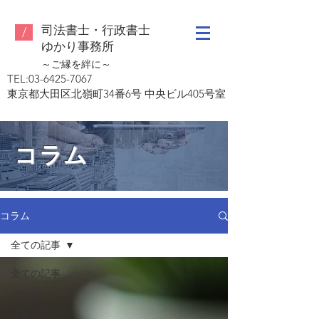
司法書士・行政書士
/
ゆ
かり事務所
～ご縁を絆に～
TEL:
03-6425-7067
東京都大田区北嶺町34番6号 中央ビル405号室
コラム
コラム
全ての記事
全ての記事
不動産
商業・法人