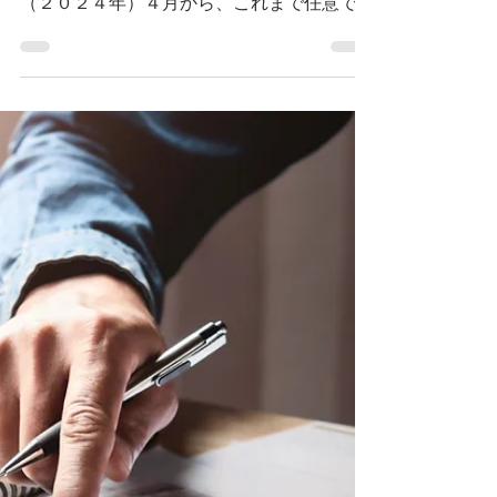
2024年12月20日
相続登記の義務化
不動産オーナーであれば耳にしたことがある
方もいらっしゃると思いますが、令和６年
（２０２４年）４月から、これまで任意であ
った相続登記の申請が義務化されています。
相続開始から一定の年数を経ても相続登記の
申請がなされていないと、１０万円以下の過
料の制裁が課される可能性がある旨が法定さ
れています。今回は、相続登記義務化の背景
や、義務化に際して何が変わるのかについて
簡単にご紹介したいと思います。 なお、
相続登記とは、土地・建物等不動産の所有者
が亡くなった際に、その不動産の名義を、当
該不動産を承継した方（相続人）に変更する
手続のことで、正式には「相続による所有権
（または持分）移転登記」といいます。 相