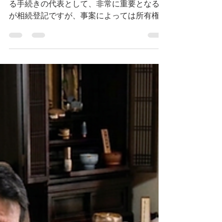
不動産所有者に相続が開始した際に必要とな
る手続きの代表として、非常に重要となるの
が相続登記ですが、事案によっては所有権移
転に加えて別の登記を申請する必要がある場
合があります。 今回は、相続登記の手続と
一緒に、別の手続きや登記申請が必要になる
場合について、具体例を挙げて解説していき
たいと思います。 相続登記の手続きとは？
相続登記とは、亡くなった方の不動産の名義
を相続人に変更する手続きのことです。これ
をしないと、死者名義の状態のままの不動産
となるため、適切な不動産の利活用や売却等
の処分をすることができません。 相続登記
の主な流れとしては、遺言書の有無を確認
し、ない場合は戸籍の取得・調査により相続
人を確定、遺産分割協議を行って取得者を決
め、必要な書類を集めて登記を申請する、と
いうことになります。 特に戸籍等の書類準