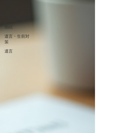
法律
成年後見制度
相続
遺言・生前対
策
遺言