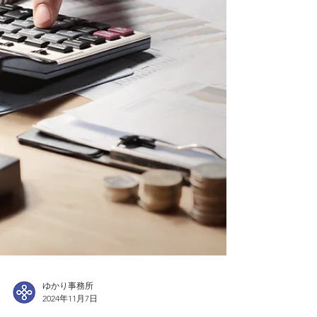
続登記が義務化となった背景 近年、全国
的に所有者不明の土地が増えています。所有
者不明の土地とは、相続登記が行われないな
どの理由により不動産の登記簿を見ても所有
者が分からない土地や、所有者は分かっても
その所在が不明で連絡がつかない土地のこと
です。相続が開始しても、登記申請は任意で
あったことから、相続登記の必要性を感じな
かったり、遺産分割が困難な事情があったり
す