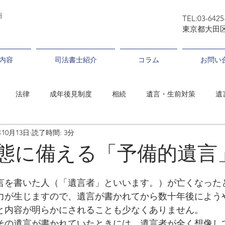
司法書士ゆかり事務所
所
TEL:03-6425
東京都大田区
内容
司法書士紹介
コラム
お問い
法律
成年後見制度
相続
遺言・生前対策
遺
年10月13日
読了時間: 3分
態に備える「予備的遺言
言を書いた人（「遺言者」といいます。）が亡くなった
力が生じますので、遺言が書かれてから数十年後によう
と内容が明らかにされることも少なくありません。
その遺言が書かれていたときには、遺言者が全く想像し