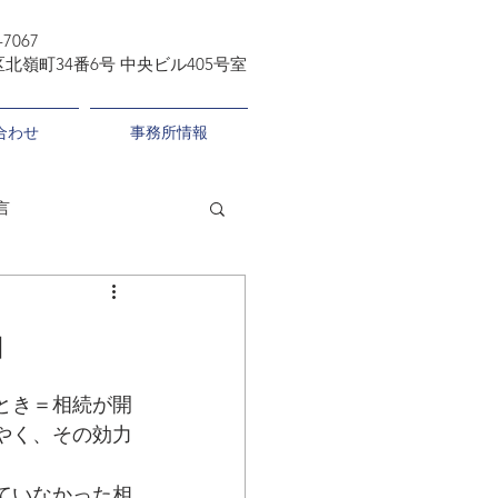
-7067
北嶺町34番6号 中央ビル405号室
合わせ
事務所情報
言
」
とき＝相続が開
やく、その効力
ていなかった相