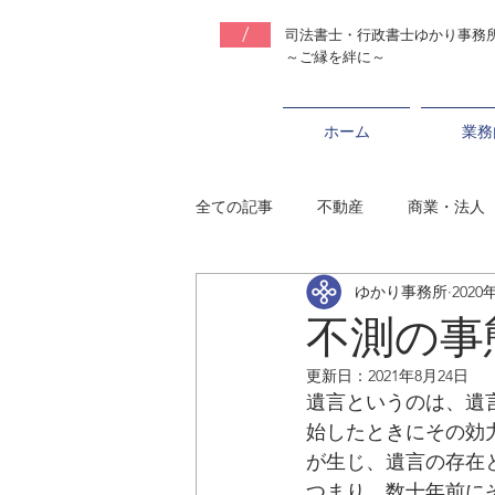
/
司法書士・行政書士ゆ
かり事務
～ご縁を絆に～
ホーム
業務
全ての記事
不動産
商業・法人
ゆかり事務所
2020
不測の事
更新日：
2021年8月24日
遺言というのは、遺
始したときにその効
が生じ、遺言の存在
つまり、数十年前に