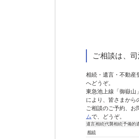
ご相談は、司
相続・遺言・不動産
へどうぞ。
東急池上線「御嶽山
により、皆さまから
ご相談のご予約、お
ム
で、どうぞ。
遺言
相続
代襲相続
予備的
相続