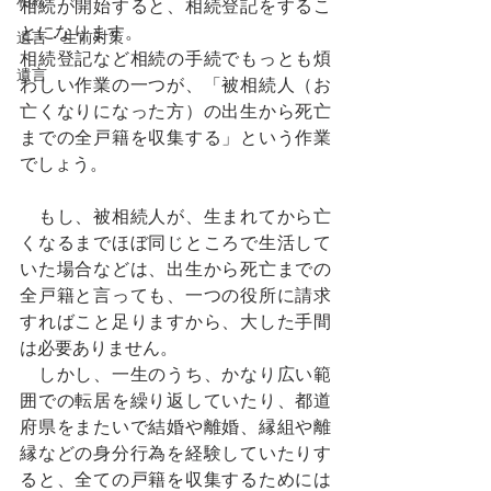
相続
相続が開始すると、相続登記をするこ
とになります。
遺言・生前対策
相続登記など相続の手続でもっとも煩
遺言
わしい作業の一つが、「被相続人（お
亡くなりになった方）の出生から死亡
までの全戸籍を収集する」という作業
でしょう。
　もし、被相続人が、生まれてから亡
くなるまでほぼ同じところで生活して
いた場合などは、出生から死亡までの
全戸籍と言っても、一つの役所に請求
すればこと足りますから、大した手間
は必要ありません。
　しかし、一生のうち、かなり広い範
囲での転居を繰り返していたり、都道
府県をまたいで結婚や離婚、縁組や離
縁などの身分行為を経験していたりす
ると、全ての戸籍を収集するためには