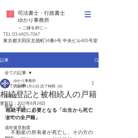
司法書士・行政書士
/
ゆ
かり事務所
～ご縁を絆に～
TEL:
03-6425-7067
東京都大田区北嶺町34番6号 中央ビル405号室
記事
全ての記事
ゆかり事務所
全ての記事
2020年12月23日
読了時間: 3分
相続登記と被相続人の戸籍
不動産
更新日：
2021年8月24日
商業・法人
相続手続に必要となる「出生から死亡
法律
までの全戸籍」
成年後見制度
　不動産の所有者が死亡し、その方の