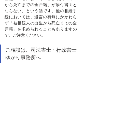
から死亡までの全戸籍」が添付書面と
ならない、という話です。他の相続手
続においては、遺言の有無にかかわら
ず「被相続人の出生から死亡までの全
戸籍」を求められることもありますの
で、ご注意ください。
ご相談は、司法書士・行政書士
ゆかり事務所へ
相続・遺言・不動産登記・会社の登記
に関するご相談は、司法書士・行政書
士ゆかり事務所へどうぞ。
東急池上線「御嶽山」駅から徒歩２分
の司法書士・行政書士ゆかり事務所で
は、完全予約制により、皆さまからの
ご相談に応じています。