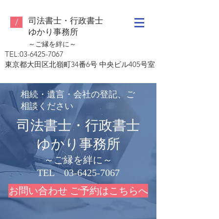
司法書士・行政書士
/
ゆ
かり事務所
～ご縁を絆に～
TEL:
03-6425-7067
東京都大田区北嶺町34番6号 中央ビル405号室
相続・遺言・会社の登記、ご
相談ください
司法書士・行政書士
ゆかり事務所
～ご縁を絆に～
​TEL 03-6425-7067
お問い合わせ ご予約はこちらへ