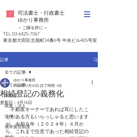
司法書士・行政書士
/
ゆ
かり事務所
～ご縁を絆に～
TEL:
03-6425-7067
東京都大田区北嶺町34番6号 中央ビル405号室
記事
全ての記事
ゆかり事務所
全ての記事
2024年12月20日
読了時間: 4分
相続登記の義務化
不動産
更新日：
4月16日
商業・法人
　不動産オーナーであれば耳にしたこ
法律
とがある方もいらっしゃると思います
が、令和６年（２０２４年）４月か
成年後見制度
ら、これまで任意であった相続登記の