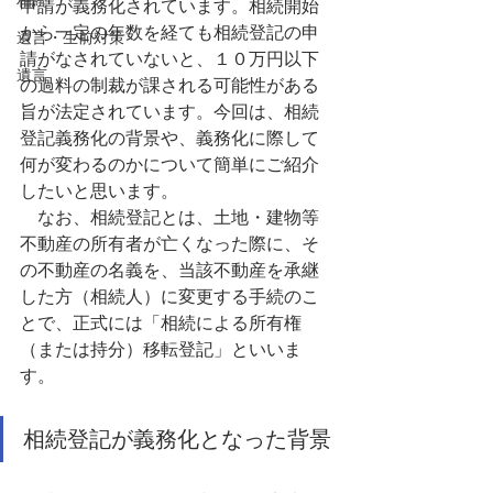
相続
申請が義務化されています。相続開始
から一定の年数を経ても相続登記の申
遺言・生前対策
請がなされていないと、１０万円以下
遺言
の過料の制裁が課される可能性がある
旨が法定されています。今回は、相続
登記義務化の背景や、義務化に際して
何が変わるのかについて簡単にご紹介
したいと思います。
　なお、相続登記とは、土地・建物等
不動産の所有者が亡くなった際に、そ
の不動産の名義を、当該不動産を承継
した方（相続人）に変更する手続のこ
とで、正式には「相続による所有権
（または持分）移転登記」といいま
す。
相続登記が義務化となった背景