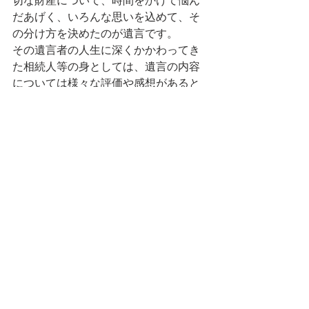
切な財産について、時間をかけて悩ん
だあげく、いろんな思いを込めて、そ
の分け方を決めたのが遺言です。
その遺言者の人生に深くかかわってき
た相続人等の身としては、遺言の内容
については様々な評価や感想があると
は思いますが、まずは一旦、遺言者の
意思を尊重する方向で考えてみるとい
うのはいかがでしょうか。
遺言執行者も、相続人など遺言の利害
関係者との信頼関係を築けるよう、な
るべく誠意が伝わるような仕事を心が
けることが重要です。
そして、遺言者としても、「これは遺
言者の意思なのだから、尊重しよう」
と、思わせる遺言を作成する工夫をす
るというのも、のちのトラブル回避の