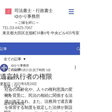
司法書士・行政書士
/
ゆ
かり事務所
～ご縁を絆に～
TEL:
03-6425-7067
東京都大田区北嶺町34番6号 中央ビル405号室
記事
全ての記事
ゆかり事務所
全ての記事
2020年10月21日
読了時間: 5分
遺言執行者の権限
不動産
更新日：
2021年8月24日
商業・法人
社会の高齢化や、人々の権利意識の変
法律
化を背景に、民法の相続に関係する法
律が改正され、また、法務局で遺言書
成年後見制度
を保管する制度を規定した法律が新設