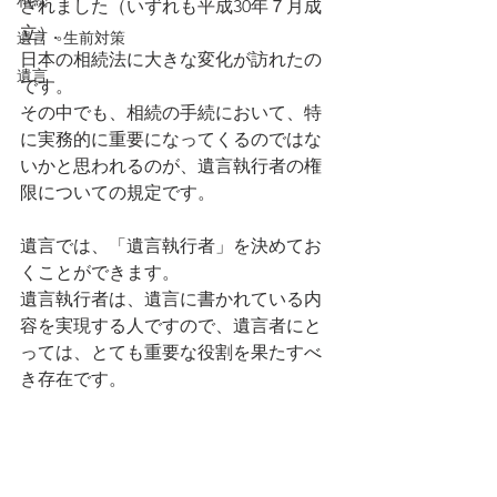
相続
されました（いずれも平成30年７月成
立）。
遺言・生前対策
日本の相続法に大きな変化が訪れたの
遺言
です。
その中でも、相続の手続において、特
に実務的に重要になってくるのではな
いかと思われるのが、遺言執行者の権
限についての規定です。
遺言では、「遺言執行者」を決めてお
くことができます。
遺言執行者は、遺言に書かれている内
容を実現する人ですので、遺言者にと
っては、とても重要な役割を果たすべ
き存在です。